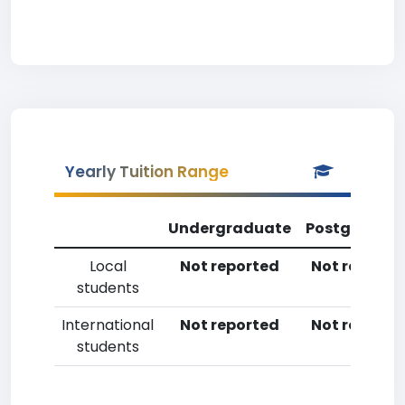
Yearly Tuition Range
Undergraduate
Postgradua
Local
Not reported
Not reporte
students
International
Not reported
Not reporte
students